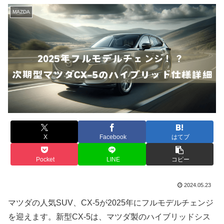
MAZDA
X
Facebook
はてブ
Pocket
LINE
コピー
2024.05.23
マツダの人気SUV、CX-5が2025年にフルモデルチェンジ
を迎えます。新型CX-5は、マツダ製のハイブリッドシス