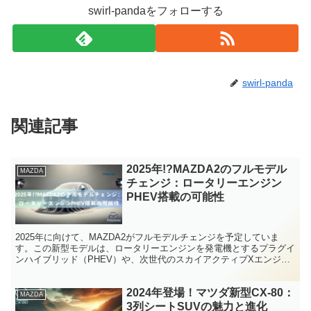
swirl-pandaをフォローする
swirl-panda
関連記事
2025年!?MAZDA2のフルモデル
MAZDA
チェンジ：ロータリーエンジン
PHEV搭載の可能性
2025年に向けて、MAZDA2がフルモデルチェンジを予定していま
す。この新型モデルは、ロータリーエンジンを発電機とするプラグイ
ンハイブリッド（PHEV）や、次世代のスカイアクティブXエンジン
を搭載することで、より革新的な技術を取り入れることが期待されて
います。エクステリアは魂動デザインを継承しつつ、よりシャープで
2024年登場！マツダ新型CX-80：
スポーティな印象を与えるデザインになる予定です。また、インテリ
MAZDA
アも現行モデルの質感を引き継ぎ、上質で快適な空間を提供します。
3列シートSUVの魅力と進化