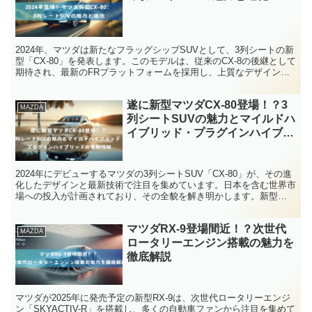
この記事では、MAZDA2のフルモデルチェンジに関する詳細情報、
予想スペック、価格、そして新技術について詳しく解説します。
2024年、マツダは新たなフラッグシップSUVとして、3列シートの新
型「CX-80」を発表します。このモデルは、従来のCX-8の後継として
期待され、最新のFRプラットフォームを採用し、上質なデザインと
快適な室内空間を提供します。さらに、環境性能や安全機能も強化さ
れており、家族連れやアウトドア愛好者に最適な選択肢となるでしょ
遂に新型マツダCX-80登場！？3
う。
MAZDA
列シートSUVの魅力とマイルドハ
イブリッド・プラグインハイブリ
ッドの革新性能
2024年にデビューするマツダの3列シートSUV「CX-80」が、その進
化したデザインと最新技術で注目を集めています。日本を含む世界市
場への投入が計画されており、その全貌を解き明かします。新型
「CX-80」は、環境性能と走行性能の向上を目指して開発されたモデ
ルで、現代のドライバーと家族に最適な選択肢を提供します。この記
マツダRX-9登場間近！？次世代
事では、新型SUVの魅力に焦点を当て、その特徴と市場でのポジシ
MAZDA
ョンを詳細にご紹介します。さらに、日本市場での導入時期や価格、
ロータリーエンジン搭載の魅力を
競合との比較についても触れ、消費者の皆様が最も関心を持つ情報を
徹底解説
提供します。
マツダが2025年に発売予定の新型RX-9は、次世代ロータリーエンジ
ン「SKYACTIV-R」を搭載し、多くの自動車ファンから注目を集めて