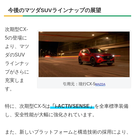
今後のマツダSUVラインナップの展望
次期型CX-
5の登場に
より、マツ
ダのSUV
ラインナッ
プがさらに
充実しま
引用元：現行CX-5
MAZDA
す。
特に、次期型CX-5は
「i-ACTIVSENSE」
を全車標準装備
し、安全性能が大幅に強化されています。
また、新しいプラットフォームと構造技術の採用により、