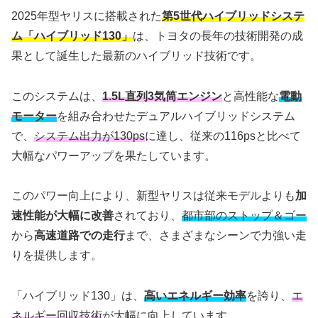
2025年型ヤリスに搭載された
第5世代ハイブリッドシステ
ム「ハイブリッド130」
は、トヨタの長年の技術開発の成
果として誕生した最新のハイブリッド技術です。
このシステムは、
1.5L直列3気筒エンジン
と高性能な
電動
モーター
を組み合わせたデュアルハイブリッドシステム
で、
システム出力が130ps
に達し、従来の116psと比べて
大幅なパワーアップを果たしています。
このパワー向上により、新型ヤリスは従来モデルよりも
加
速性能が大幅に改善
されており、
都市部のストップ＆ゴー
から
高速道路での走行
まで、さまざまなシーンで力強い走
りを提供します。
「ハイブリッド130」は、
高いエネルギー効率
を誇り、
エ
ネルギー回収技術
が大幅に向上しています。