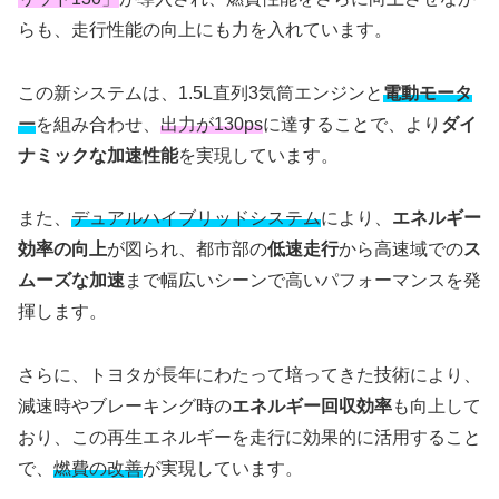
らも、走行性能の向上にも力を入れています。
この新システムは、1.5L直列3気筒エンジンと
電動モータ
ー
を組み合わせ、
出力が130ps
に達することで、より
ダイ
ナミックな加速性能
を実現しています。
また、
デュアルハイブリッドシステム
により、
エネルギー
効率の向上
が図られ、都市部の
低速走行
から高速域での
ス
ムーズな加速
まで幅広いシーンで高いパフォーマンスを発
揮します。
さらに、トヨタが長年にわたって培ってきた技術により、
減速時やブレーキング時の
エネルギー回収効率
も向上して
おり、この再生エネルギーを走行に効果的に活用すること
で、
燃費の改善
が実現しています。