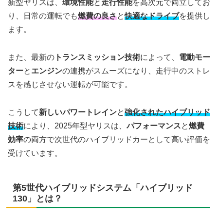
新型ヤリスは、
環境性能
と
走行性能
を高次元で両立してお
り、日常の運転でも
燃費の良さ
と
快適なドライブ
を提供し
ます。
また、最新の
トランスミッション技術
によって、
電動モー
ター
と
エンジン
の連携がスムーズになり、走行中のストレ
スを感じさせない運転が可能です。
こうして
新しいパワートレイン
と
強化されたハイブリッド
技術
により、2025年型ヤリスは、
パフォーマンス
と
燃費
効率
の両方で次世代のハイブリッドカーとして高い評価を
受けています。
第5世代ハイブリッドシステム「ハイブリッド
130」とは？