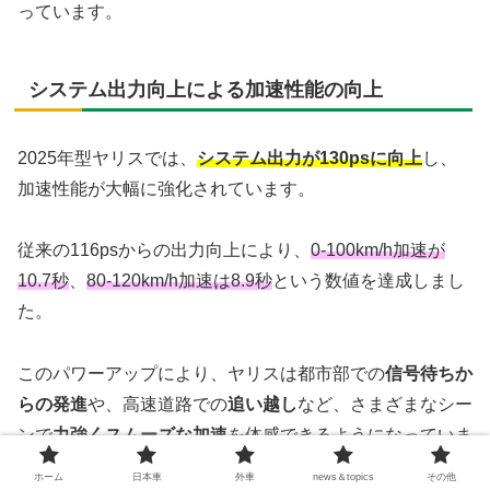
っています。
システム出力向上による加速性能の向上
2025年型ヤリスでは、
システム出力が130psに向上
し、
加速性能が大幅に強化されています。
従来の116psからの出力向上により、
0-100km/h加速が
10.7秒
、
80-120km/h加速は8.9秒
という数値を達成しまし
た。
このパワーアップにより、ヤリスは都市部での
信号待ちか
らの発進
や、高速道路での
追い越し
など、さまざまなシー
ンで
力強くスムーズな加速
を体感できるようになっていま
す。
ホーム
日本車
外車
news＆topics
その他