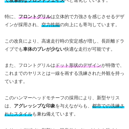
で攻撃的なフロントフェイス
へと進化しています。
特に、
フロントグリル
は立体的で力強さを感じさせるデザ
インが採用され、
空力性能
の向上にも寄与しています。
この改良により、高速走行時の安定感が増し、長距離ドラ
イブでも
車体のブレが少ない
快適な走行が可能です。
また、フロントグリルは
ドット形状のデザイン
が特徴で、
これまでのヤリスとは一線を画する洗練された外観を持っ
ています。
このハンマーヘッドモチーフの採用により、新型ヤリス
は、
アグレッシブな印象
を与えながらも、
都市での洗練さ
れたスタイル
も兼ね備えています。