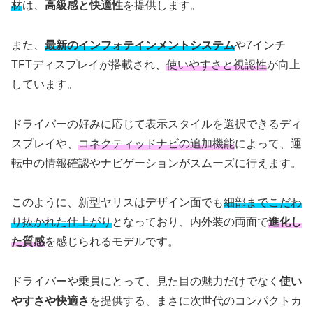
材
は、
高級感と快適性
を提供します。
また、
最新のインフォテインメントシステム
や7インチ
TFTディスプレイが搭載され、
使いやすさと視認性
が向上
しています。
ドライバーの好みに応じて表示スタイルを選択できるディ
スプレイや、
コネクティッドナビの追加機能
によって、運
転中の情報確認やナビゲーションがスムーズに行えます。
このように、新型ヤリスはデザイン面でも
細部までこだわ
り抜かれた仕上がり
となっており、内外装の両面で
進化し
た質感
を感じられるモデルです。
ドライバーや乗員にとって、見た目の魅力だけでなく
使い
やすさや快適さ
を提供する、まさに次世代のコンパクトカ