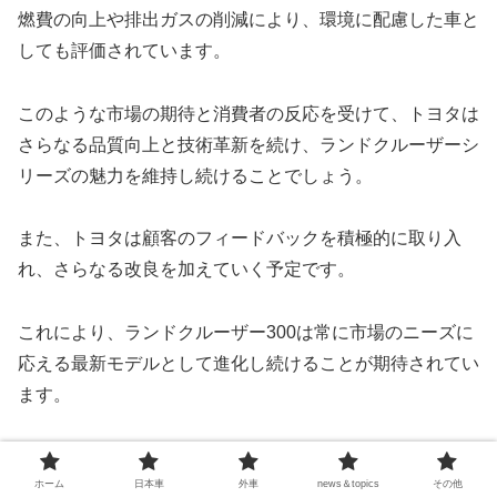
燃費の向上や排出ガスの削減により、環境に配慮した車と
しても評価されています。
このような市場の期待と消費者の反応を受けて、トヨタは
さらなる品質向上と技術革新を続け、ランドクルーザーシ
リーズの魅力を維持し続けることでしょう。
また、トヨタは顧客のフィードバックを積極的に取り入
れ、さらなる改良を加えていく予定です。
これにより、ランドクルーザー300は常に市場のニーズに
応える最新モデルとして進化し続けることが期待されてい
ます。
総じて、新型ランドクルーザー300は、その卓越した性能
ホーム
日本車
外車
news＆topics
その他
と信頼性により、SUV市場でのリーダーシップを確立し